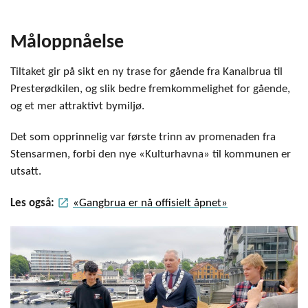
Måloppnåelse
Tiltaket gir på sikt en ny trase for gående fra Kanalbrua til
Presterødkilen, og slik bedre fremkommelighet for gående,
og et mer attraktivt bymiljø.
Det som opprinnelig var første trinn av promenaden fra
Stensarmen, forbi den nye «Kulturhavna» til kommunen er
utsatt.
launch
Les også:
«Gangbrua er nå offisielt åpnet»