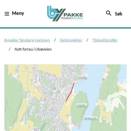
search
Meny
Søk
Bypakke Tønsberg-regionen
Delprosjekter
Tilskuddsmidler
Nytt fortau i Ulvøveien