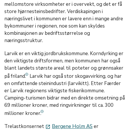
mellomstore virksomheter er i overvekt, og det er få
store hjørnesteinsbedrifter. Verdiskapingen i
næringslivet i kommunen er lavere enn i mange andre
bykommuner i regionen, noe som kan skyldes
kombinasjonen av bedriftsstørrelse og
næringsstruktur.
Larvik er en viktig jordbrukskommune. Korndyrking er
den viktigste driftsformen, men kommunen har også
blant landets største areal til poteter og grønnsaker
på friland.
Larvik har også stor skogavvirking, og har
en omfattende steinindustri (larvikitt). Etter Færder
er Larvik regionens viktigste fiskerikommune.
Camping-turismen bidrar med en direkte omsetning på
69 millioner kroner, med ringvirkninger til ca. 300
millioner kroner.
Trelastkonsernet
Bergene Holm AS
er
launch