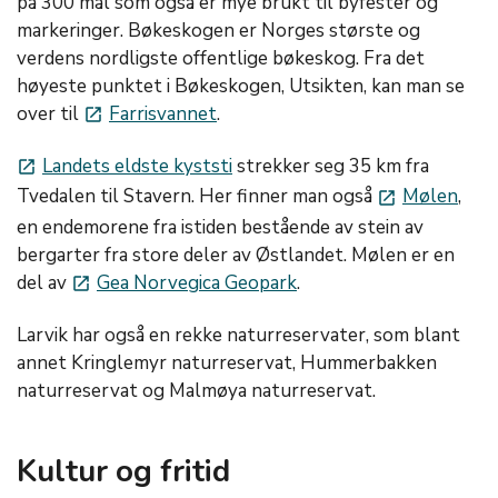
på 300 mål som også er mye brukt til byfester og
markeringer. Bøkeskogen er Norges største og
verdens nordligste offentlige bøkeskog. Fra det
høyeste punktet i Bøkeskogen, Utsikten, kan man se
over til
Farrisvannet
.
launch
Landets eldste kyststi
strekker seg 35 km fra
launch
Tvedalen til Stavern. Her finner man også
Mølen
,
launch
en endemorene fra istiden bestående av stein av
bergarter fra store deler av Østlandet. Mølen er en
del av
Gea Norvegica Geopark
.
launch
Larvik har også en rekke naturreservater, som blant
annet Kringlemyr naturreservat, Hummerbakken
naturreservat og Malmøya naturreservat.
Kultur og fritid