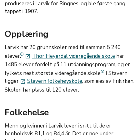
produseres i Larvik for Ringnes, og ble første gang
tappet i 1907.
Opplæring
Larvik har 20 grunnskoler med til sammen 5 240
elever.
Thor Heyerdal videregående skole
har
launch
1485 elever fordelt på 11 utdanningsprogram, og er
fylkets nest største videregående skole.
I Stavern
ligger
Stavern folkehøyskole
, som eies av Frikirken.
launch
Skolen har plass til 120 elever.
Folkehelse
Menn og kvinner i Larvik lever i snitt til de er
henholdsvis 81,1 og 84,4 år. Det er noe under