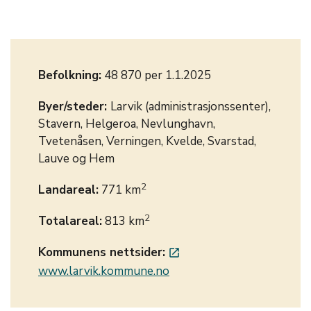
Befolkning:
48 870 per 1.1.2025
Byer/steder:
Larvik (administrasjonssenter),
Stavern, Helgeroa, Nevlunghavn,
Tvetenåsen, Verningen, Kvelde, Svarstad,
Lauve og Hem
2
Landareal:
771 km
2
Totalareal:
813 km
Kommunens nettsider:
launch
www.larvik.kommune.no