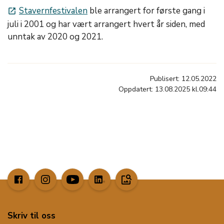
Stavernfestivalen
ble arrangert for første gang i
launch
juli i 2001 og har vært arrangert hvert år siden, med
unntak av 2020 og 2021.
Publisert: 12.05.2022
Oppdatert: 13.08.2025 kl.09:44
image_search
Skriv til oss