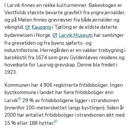
I Larvik finnes en rekke kulturminner. Bøkeskogen er
Vestfolds største bevarte gravfelt fra yngre jernalder,
og på Mølen finnes gravrøyser fra både jernalder og
vikingtid.
Kaupang
i Tjølling er de eldste daterte
launch
bydannelsen i Norge.
Larvik Museum
har samlinger
launch
fra grevetiden og fra byens sjøfarts- og
industrihistorie. Herregården er en vakker trebygning i
barokkstil fra 1674 som grev Gyldenløves residens og
hovedsete for Laurvig grevskap. Denne ble fredet i
1923.
Kommunen har 4 906 registrerte fritidsboliger. Ingen
kystkommune i landet har flere fritidsboliger enn
Larvik.
29
% av fritidsboligene ligger i strandsonen
(innenfor 100-metersbeltet langs kystlinjen). Siden år
2000 har antallet fritidsboliger i strandsonen økt med
15 % eller 188 hytter.