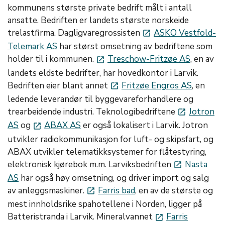
kommunens største private bedrift målt i antall
ansatte. Bedriften er landets største norskeide
trelastfirma. Dagligvaregrossisten
ASKO Vestfold-
launch
Telemark AS
har størst omsetning av bedriftene som
holder til i kommunen.
Treschow-Fritzøe AS
, en av
launch
landets eldste bedrifter, har hovedkontor i Larvik.
Bedriften eier blant annet
Fritzøe Engros AS
, en
launch
ledende leverandør til byggevareforhandlere og
trearbeidende industri. Teknologibedriftene
Jotron
launch
AS
og
ABAX AS
er også lokalisert i Larvik. Jotron
launch
utvikler radiokommunikasjon for luft- og skipsfart, og
ABAX utvikler telematikksystemer for flåtestyring,
elektronisk kjørebok m.m. Larviksbedriften
Nasta
launch
AS
har også høy omsetning, og driver import og salg
av anleggsmaskiner.
Farris bad
, en av de største og
launch
mest innholdsrike spahotellene i Norden, ligger på
Batteristranda i Larvik. Mineralvannet
Farris
launch