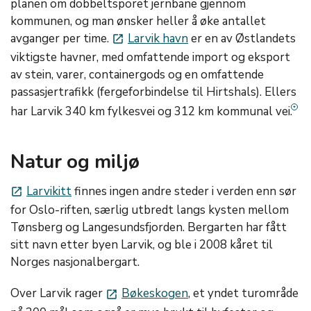
planen om dobbeltsporet jernbane gjennom
kommunen, og man ønsker heller å øke antallet
avganger per time.
Larvik havn
er en av Østlandets
launch
viktigste havner, med omfattende import og eksport
av stein, varer, containergods og en omfattende
passasjertrafikk (fergeforbindelse til Hirtshals). Ellers
har Larvik 340 km fylkesvei og 312 km kommunal vei.
Natur og miljø
Larvikitt
finnes ingen andre steder i verden enn sør
launch
for Oslo-riften, særlig utbredt langs kysten mellom
Tønsberg og Langesundsfjorden. Bergarten har fått
sitt navn etter byen Larvik, og ble i 2008 kåret til
Norges nasjonalbergart.
Over Larvik rager
Bøkeskogen
, et yndet turområde
launch