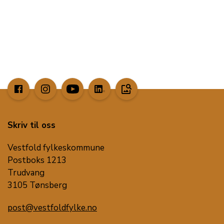
image_search
Skriv til oss
Vestfold fylkeskommune
Postboks 1213
Trudvang
3105 Tønsberg
post@vestfoldfylke.no