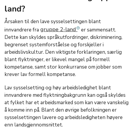
land?
Årsaken til den lave sysselsettingen blant
gruppe 2-land
innvandrere fra
er sammensatt.
Dette kan skyldes språkutfordringer, diskriminering,
begrenset systemforståelse og forskjeller i
arbeidslivskultur. Den viktigste forklaringen, særlig
blant flyktninger, er likevel mangel på formell
kompetanse, samt stor konkurranse om jobber som
krever lav formell kompetanse.
Lav sysselsetting og høy arbeidsledighet blant
innvandrere med flyktningbakgrunn kan også skyldes
at fylket har et arbeidsmarked som kan være vanskelig
å komme inn på. Blant den øvrige befolkningen er
sysselsettingen lavere og arbeidsledigheten høyere
enn landsgjennomsnittet.