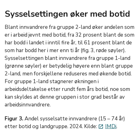
Sysselsettingen øker med botid
Blant innvandrere fra gruppe 2-land øker andelen som
er i arbeid jevnt med botid, fra 32 prosent blant de som
har bodd i landet i inntil fire år, til 61 prosent blant de
som har bodd her i mer enn ti år (fig. 3, røde søyler).
Sysselsettingen blant innvandrere fra gruppe 1-land
(grønne søyler) er betydelig høyere enn blant gruppe
2-land, men forskjellene reduseres med økende botid.
For gruppe 1-land stagnerer økningen i
arbeidsdeltakelse etter rundt fem års botid, noe som
kan skyldes at denne gruppen i stor grad består av
arbeidsinnvandrere.
Figur 3.
Andel sysselsatte innvandrere (15 – 74 år)
etter botid og landgruppe. 2024. Kilde:
IMDi
.
launch