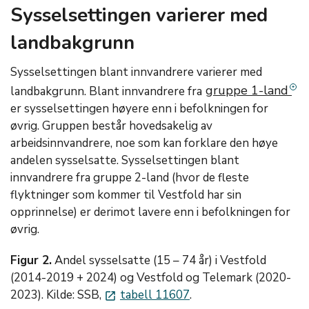
Sysselsettingen varierer med
landbakgrunn
Sysselsettingen blant innvandrere varierer med
gruppe 1-land
landbakgrunn. Blant innvandrere fra
er sysselsettingen høyere enn i befolkningen for
øvrig. Gruppen består hovedsakelig av
arbeidsinnvandrere, noe som kan forklare den høye
andelen sysselsatte. Sysselsettingen blant
innvandrere fra gruppe 2-land (hvor de fleste
flyktninger som kommer til Vestfold har sin
opprinnelse) er derimot lavere enn i befolkningen for
øvrig.
Figur 2.
Andel sysselsatte (15 – 74 år) i Vestfold
(2014-2019 + 2024) og Vestfold og Telemark (2020-
2023). Kilde: SSB,
tabell 11607
.
launch