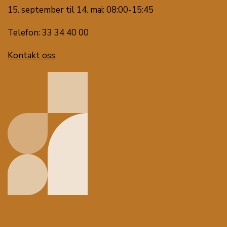
15. september til 14. mai: 08:00-15:45
Telefon: 33 34 40 00
Kontakt oss