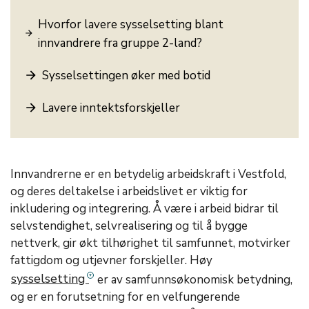
Hvorfor lavere sysselsetting blant
innvandrere fra gruppe 2-land?
Sysselsettingen øker med botid
Lavere inntektsforskjeller
Innvandrerne er en betydelig arbeidskraft i Vestfold,
og deres deltakelse i arbeidslivet er viktig for
inkludering og integrering. Å være i arbeid bidrar til
selvstendighet, selvrealisering og til å bygge
nettverk, gir økt tilhørighet til samfunnet, motvirker
fattigdom og utjevner forskjeller. Høy
sysselsetting
er av samfunnsøkonomisk betydning,
og er en forutsetning for en velfungerende