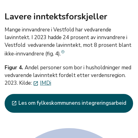
Lavere inntektsforskjeller
Mange innvandrere i Vestfold har vedvarende
lavinntekt. I 2023 hadde 24 prosent av innvandrere i
Vestfold vedvarende lavinntekt, mot 8 prosent blant
ikke-
innvandrere
(fig. 4).
Figur 4.
Andel personer som bor i husholdninger med
vedvarende lavinntekt fordelt etter verdensregion.
2023. Kilde:
IMDi
launch
Les om fylkeskommunens integreringsarbeid
launch