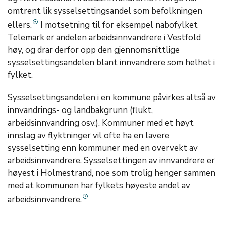
omtrent lik sysselsettingsandel som befolkningen
ellers.
I motsetning til for eksempel nabofylket
Telemark er andelen arbeidsinnvandrere i Vestfold
høy, og drar derfor opp den gjennomsnittlige
sysselsettingsandelen blant innvandrere som helhet i
fylket.
Sysselsettingsandelen i en kommune påvirkes altså av
innvandrings- og landbakgrunn (flukt,
arbeidsinnvandring osv.). Kommuner med et høyt
innslag av flyktninger vil ofte ha en lavere
sysselsetting enn kommuner med en overvekt av
arbeidsinnvandrere. Sysselsettingen av innvandrere er
høyest i Holmestrand, noe som trolig henger sammen
med at kommunen har fylkets høyeste andel av
arbeidsinnvandrere.