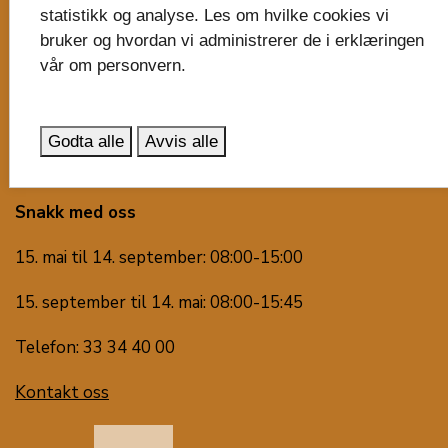
Faktura til fylkeskommunen
statistikk og analyse. Les om hvilke cookies vi
bruker og hvordan vi administrerer de i erklæringen
Besøk oss
vår om personvern.
Svend Foyns gate 9
3126 Tønsberg
Godta alle
Avvis alle
Våre virksomheter
Snakk med oss
15. mai til 14. september: 08:00-15:00
15. september til 14. mai: 08:00-15:45
Telefon: 33 34 40 00
Kontakt oss