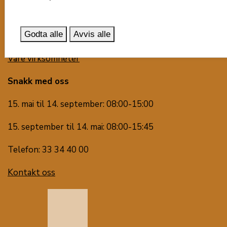
Besøk oss
Svend Foyns gate 9
Godta alle
Avvis alle
3126 Tønsberg
Våre virksomheter
Snakk med oss
15. mai til 14. september: 08:00-15:00
15. september til 14. mai: 08:00-15:45
Telefon: 33 34 40 00
Kontakt oss