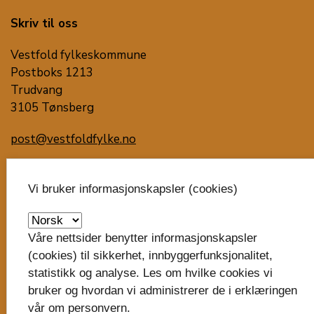
Skriv til oss
Vestfold fylkeskommune
Postboks 1213
Trudvang
3105 Tønsberg
post@vestfoldfylke.no
eDialog - send sikker digital post
Vi bruker informasjonskapsler (cookies)
Organisasjonsnummer:
929 882 385
Våre nettsider benytter informasjonskapsler
Nytt bankkontonummer i 2025: 6130.06.31214
(cookies) til sikkerhet, innbyggerfunksjonalitet,
statistikk og analyse. Les om hvilke cookies vi
Faktura til fylkeskommunen
bruker og hvordan vi administrerer de i erklæringen
vår om personvern.