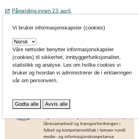
Påmelding innen 23. april
.
launch
Dette blir et heldagsseminar, og vi har fått lov til å
Vi bruker informasjonskapsler (cookies)
være på undervisningsrom A1-18 på
universitetsbiblioteket ved USN, campus Vestfold
(Bakkenteigen). Vi starter med kaffe og te fra kl 9. Det
Våre nettsider benytter informasjonskapsler
faglige programmet starter kl 9.30 og avslutter ca
(cookies) til sikkerhet, innbyggerfunksjonalitet,
15.00.
statistikk og analyse. Les om hvilke cookies vi
bruker og hvordan vi administrerer de i erklæringen
vår om personvern.
Anita Hvarnes Evensen
Godta alle
Avvis alle
Rådgiver. Har ansvar for å følge opp e-
bokkonsortiet i Vestfold og Telemark og de
digitale innholdstjenestene (KS Bibliotek),
lånesamarbeid og transportordningen i
fylket og kompetansetiltak i temaer rundt
medie- og informasjonskompetanse.