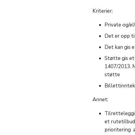
Kriterier:
Private og/el
Det er opp ti
Det kan gis e
Støtte gis et
1407/2013. Ma
støtte
Billettinntekt
Annet:
Tilretteleggi
et rutetilbud
prioritering