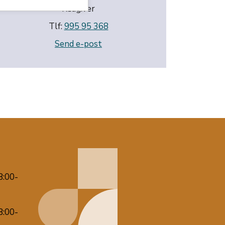
Rådgiver
Tlf:
995 95 368
Send e-post
8:00-
8:00-