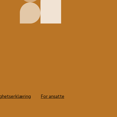
ighetserklæring
For ansatte