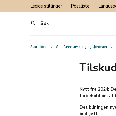
Ledige stillinger
Postliste
Langua
search
Søk
Startsiden
Samfunnsutvikling og tjenester
Tilskud
Nytt fra 2024: De
forbehold om at f
Det blir ingen ny
budsjett.