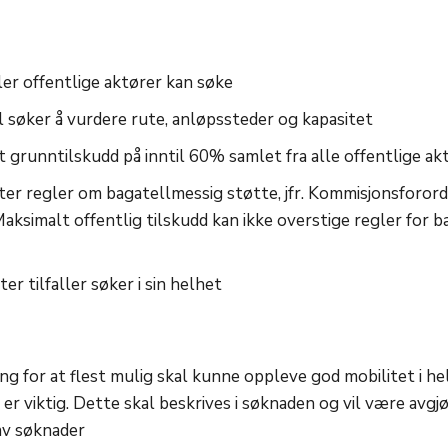
ler offentlige aktører kan søke
l søker å vurdere rute, anløpssteder og kapasitet
t grunntilskudd på inntil 60% samlet fra alle offentlige ak
ter regler om bagatellmessig støtte, jfr. Kommisjonsforord
ksimalt offentlig tilskudd kan ikke overstige regler for 
er tilfaller søker i sin helhet
ng for at flest mulig skal kunne oppleve god mobilitet i he
 er viktig. Dette skal beskrives i søknaden og vil være avgj
 av søknader