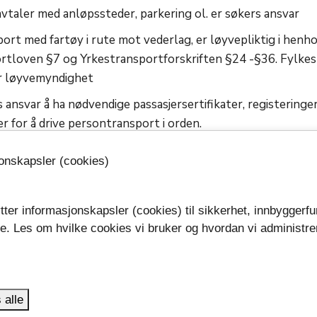
vtaler med anløpssteder, parkering ol. er søkers ansvar
rt med fartøy i rute mot vederlag, er løyvepliktig i henhol
rtloven §7 og Yrkestransportforskriften §24 -§36. Fylk
r løyvemyndighet
 ansvar å ha nødvendige passasjersertifikater, registeringe
er for å drive persontransport i orden.
 ansvar å sørge for markedsføring av tilbudet
jonskapsler (cookies)
udd i forvaltningsportalen - tidligst for sesongen 2028.
tter informasjonskapsler (cookies) til sikkerhet, innbyggerfu
Publisert: 01.12.2023
Oppdater
se. Les om hvilke cookies vi bruker og hvordan vi administre
.
 alle