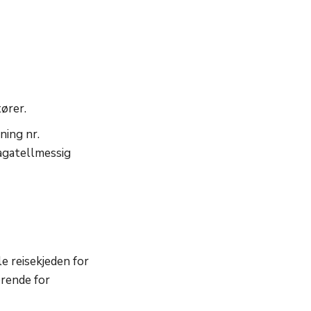
tører.
ning nr.
bagatellmessig
le reisekjeden for
ørende for