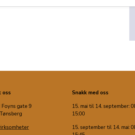
 oss
Snakk med oss
 Foyns gate 9
15. mai til 14. september: 0
Tønsberg
15:00
virksomheter
15. september til 14. mai: 0
15:45