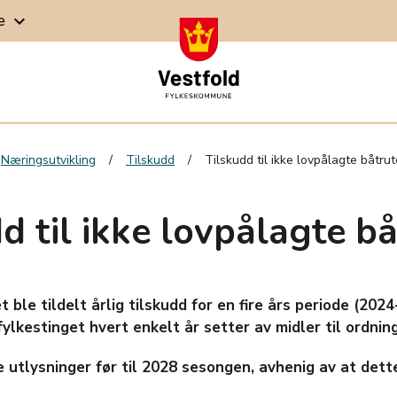
ge
keyboard_arrow_down
Næringsutvikling
Tilskudd
Tilskudd til ikke lovpålagte båtrut
d til ikke lovpålagte bå
t ble tildelt årlig tilskudd for en fire års periode (202
ylkestinget hvert enkelt år setter av midler til ordning
e utlysninger før til 2028 sesongen, avhenig av at dette 