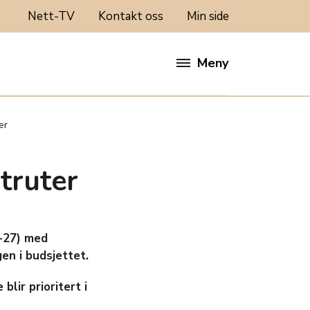
Nett-TV
Kontakt oss
Min side
Meny
er
truter
4-27) med
en i budsjettet.
blir prioritert i