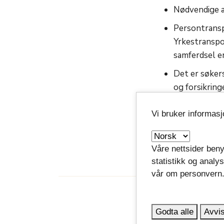
Nødvendige a
Persontranspo
Yrkestranspo
samferdsel e
Det er søkers
og forsikring
Det er søkers
Vi bruker informas
Det må søkes tilsk
Våre nettsider beny
statistikk og analy
vår om personvern
Godta alle
Avvis