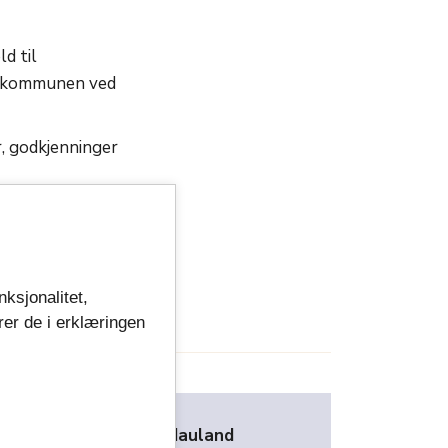
d til
eskommunen ved
r, godkjenninger
nksjonalitet,
t: 27.03.2026 kl.10:22
rer de i erklæringen
Karl-Otto Mauland