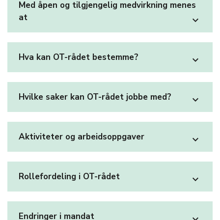
Med åpen og tilgjengelig medvirkning menes
at
expand_more
Hva kan OT-rådet bestemme?
expand_more
Hvilke saker kan OT-rådet jobbe med?
expand_more
Aktiviteter og arbeidsoppgaver
expand_more
Rollefordeling i OT-rådet
expand_more
Endringer i mandat
expand_more