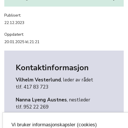
Publisert:
22.12.2023
Oppdatert:
20.01.2025 kl.21:21
Kontaktinformasjon
Vilhelm Vesterlund
, leder av rådet
tlf. 417 83 723
Nanna Lyeng Austnes
, nestleder
tlf. 952 22 269
Tuva Scott-Broen
, medlem
Vi bruker informasjonskapsler (cookies)
tlf. 984 73 440