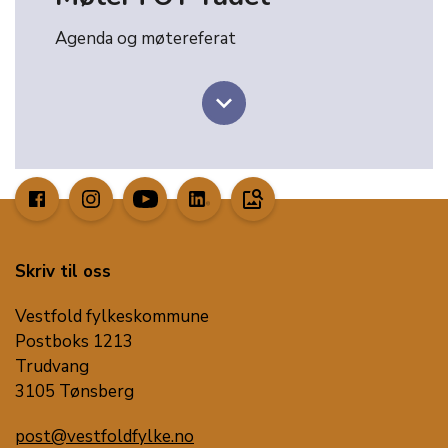
Agenda og møtereferat
keyboard_arrow_down
image_search
Skriv til oss
Vestfold fylkeskommune
Postboks 1213
Trudvang
3105 Tønsberg
post@vestfoldfylke.no