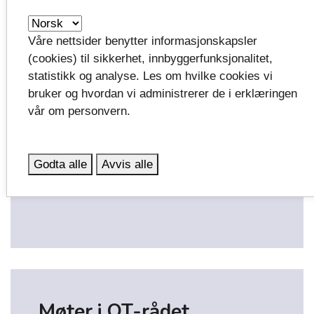
Celina Kjølberg
, medlem
Våre nettsider benytter informasjonskapsler
tlf. 907 40 400
(cookies) til sikkerhet, innbyggerfunksjonalitet,
statistikk og analyse. Les om hvilke cookies vi
bruker og hvordan vi administrerer de i erklæringen
vår om personvern.
Medvirkning
Godta alle
Avvis alle
Mandat
get_app
Møter i OT-rådet