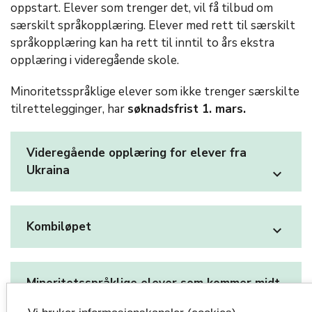
oppstart. Elever som trenger det, vil få tilbud om
særskilt språkopplæring. Elever med rett til særskilt
språkopplæring kan ha rett til inntil to års ekstra
opplæring i videregående skole.
Minoritetsspråklige elever som ikke trenger særskilte
tilrettelegginger, har
søknadsfrist
1. mars.
Videregående opplæring for elever fra
Ukraina
expand_more
Kombiløpet
expand_more
Minoritetsspråklige elever som kommer midt
i skoleåret
expand_more