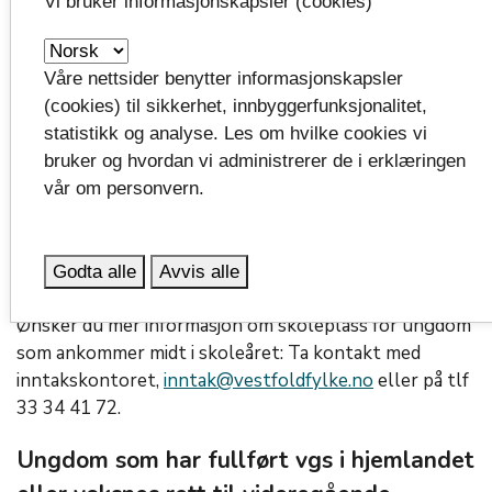
Vi bruker informasjonskapsler (cookies)
Kontakt oss
Våre nettsider benytter informasjonskapsler
(cookies) til sikkerhet, innbyggerfunksjonalitet,
Kombiløpet
statistikk og analyse. Les om hvilke cookies vi
bruker og hvordan vi administrerer de i erklæringen
Ønsker du mer informasjon om Kombiløpet: Ta
vår om personvern.
kontakt med
rådgiver:
hanne.torgersen@vestfoldfylke.no
Godta alle
Avvis alle
Skoleplass for ungdom
Ønsker du mer informasjon om skoleplass for ungdom
som ankommer midt i skoleåret: Ta kontakt med
inntakskontoret,
inntak@vestfoldfylke.no
eller på tlf
33 34 41 72.
Ungdom som har fullført vgs i hjemlandet