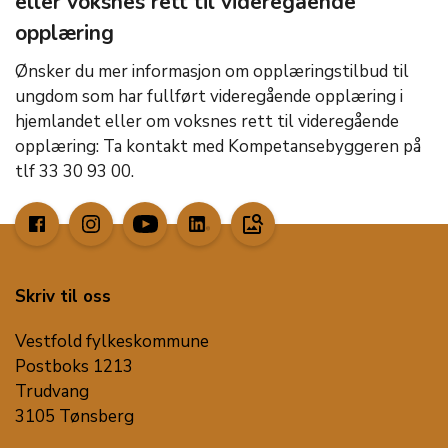
eller voksnes rett til videregående
opplæring
Ønsker du mer informasjon om opplæringstilbud til
ungdom som har fullført videregående opplæring i
hjemlandet eller om voksnes rett til videregående
opplæring: Ta kontakt med Kompetansebyggeren på
tlf 33 30 93 00.
image_search
Skriv til oss
Vestfold fylkeskommune
Postboks 1213
Trudvang
3105 Tønsberg