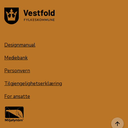
Designmanual
Mediebank
Personvern
Tilgjengelighetserklæring
For ansatte
arrow_upward