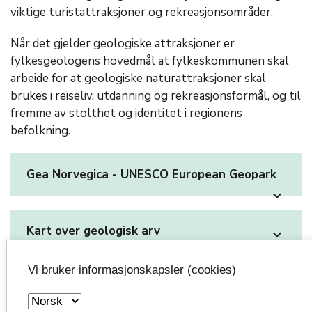
viktige turistattraksjoner og rekreasjonsområder.
Når det gjelder geologiske attraksjoner er
fylkesgeologens hovedmål at fylkeskommunen skal
arbeide for at geologiske naturattraksjoner skal
brukes i reiseliv, utdanning og rekreasjonsformål, og til
fremme av stolthet og identitet i regionens
befolkning.
Gea Norvegica - UNESCO European Geopark
expand_more
Kart over geologisk arv
expand_more
Vi bruker informasjonskapsler (cookies)
Publisert: 05.11.2024