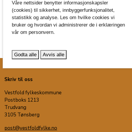
Oppdatert: 28.03.2025 kl.12:32
Våre nettsider benytter informasjonskapsler
(cookies) til sikkerhet, innbyggerfunksjonalitet,
statistikk og analyse. Les om hvilke cookies vi
bruker og hvordan vi administrerer de i erklæringen
vår om personvern.
Godta alle
Avvis alle
image_search
Skriv til oss
Vestfold fylkeskommune
Postboks 1213
Trudvang
3105 Tønsberg
post@vestfoldfylke.no