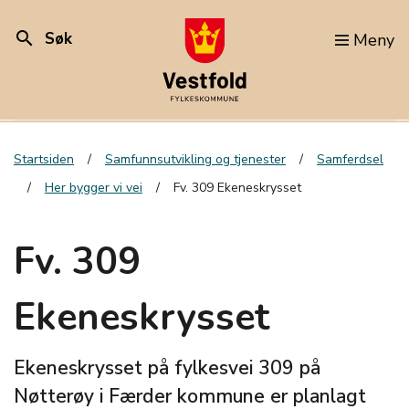
search
Søk
Meny
Startsiden
Samfunnsutvikling og tjenester
Samferdsel
Her bygger vi vei
Fv. 309 Ekeneskrysset
Fv. 309
Ekeneskrysset
Ekeneskrysset på fylkesvei 309 på
Nøtterøy i Færder kommune er planlagt