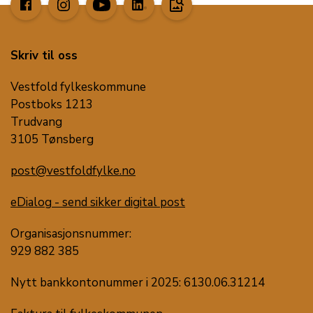
image_search
Skriv til oss
Vestfold fylkeskommune
Postboks 1213
Trudvang
3105 Tønsberg
post@vestfoldfylke.no
eDialog - send sikker digital post
Organisasjonsnummer:
929 882 385
Nytt bankkontonummer i 2025: 6130.06.31214