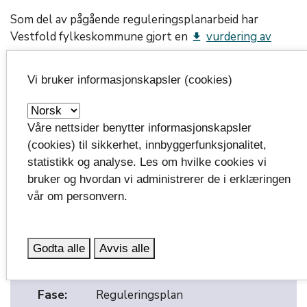
Som del av pågående reguleringsplanarbeid har
Vestfold fylkeskommune gjort en
vurdering av
get_app
nytt krysningspunkt
over Føynlandveien som
følge av at Føynlandveien blir lagt om inn i ny
Vi bruker informasjonskapsler (cookies)
rundkjøring. I dette arbeidet er det vurdert
signalregulert gangfelt og undergang. Vestfold
fylkeskommune anbefaler at krysningspunktet
Våre nettsider benytter informasjonskapsler
etableres som signalregulert gangfelt. Rapporten kan
(cookies) til sikkerhet, innbyggerfunksjonalitet,
lastes ned fra denne siden.
statistikk og analyse. Les om hvilke cookies vi
bruker og hvordan vi administrerer de i erklæringen
vår om personvern.
Fakta
Godta alle
Avvis alle
Start:
2022
Fase:
Reguleringsplan