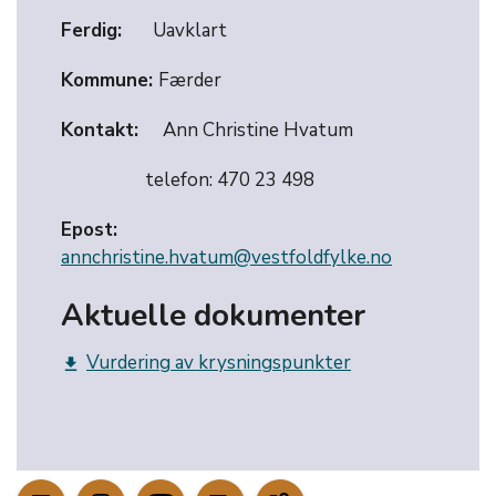
Ferdig:
Uavklart
Kommune:
Færder
Kontakt:
Ann Christine Hvatum
telefon: 470 23 498
Epost:
annchristine.hvatum@vestfoldfylke.no
Aktuelle dokumenter
Vurdering av krysningspunkter
get_app