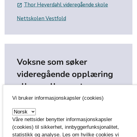
Thor Heyerdahl videregående skole
launch
Nettskolen Vestfold
Voksne som søker
videregående opplæring
eller realkompetanse-
vurdering
Vi bruker informasjonskapsler (cookies)
På Vigo.no finner du søknadsskjema og
informasjon.
Våre nettsider benytter informasjonskapsler
(cookies) til sikkerhet, innbyggerfunksjonalitet,
Vigo
launch
statistikk og analyse. Les om hvilke cookies vi