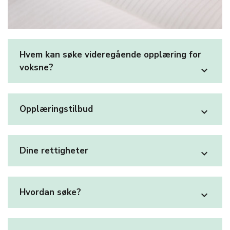
Hvem kan søke videregående opplæring for
voksne?
expand_more
Opplæringstilbud
expand_more
Dine rettigheter
expand_more
Hvordan søke?
expand_more