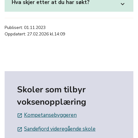
Hva skjer etter at du har søkt?
expand_more
Publisert: 01.11.2023
Oppdatert: 27.02.2026 kl.14:09
Skoler som tilbyr
voksenopplæring
Kompetansebyggeren
launch
Sandefjord videregående skole
launch