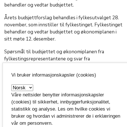
behandler og vedtar budsjettet.
Årets budsjettforslag behandles i fylkesutvalget 28.
november, som innstiller til fylkestinget. Fylkestinget
behandler og vedtar budsjettet og økonomiplanen i
sitt møte 12. desember.
Spørsmål til budsjettet og økonomiplanen fra
fylkestingsrepresentantene og svar fra
fylkesadministrasjonen vil løpende gjøres tilgjengelige
her:
Budsjett 2024: Spørsmål fra folkevalgte
Vi bruker informasjonskapsler (cookies)
Klikk for å følge med på de politiske møtene i Vestfold
fylkeskommune
Våre nettsider benytter informasjonskapsler
(cookies) til sikkerhet, innbyggerfunksjonalitet,
statistikk og analyse. Les om hvilke cookies vi
bruker og hvordan vi administrerer de i erklæringen
Fylkesdirektørens
vår om personvern.