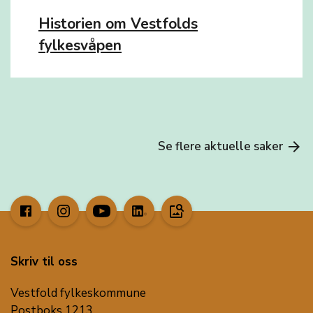
Historien om Vestfolds
fylkesvåpen
Se flere aktuelle saker
arrow_forward
image_search
Skriv til oss
Vestfold fylkeskommune
Postboks 1213