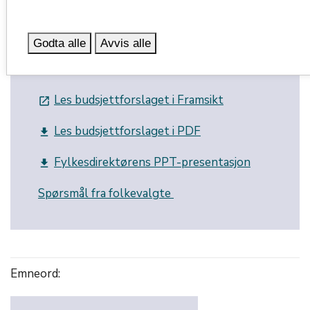
budsjettforslag
Godta alle
Avvis alle
Årsbudsjett 2024 og økonomiplan 2024-
2027:
Les budsjettforslaget i Framsikt
launch
Les budsjettforslaget i PDF
get_app
Fylkesdirektørens PPT-presentasjon
get_app
Spørsmål fra folkevalgte
Emneord: