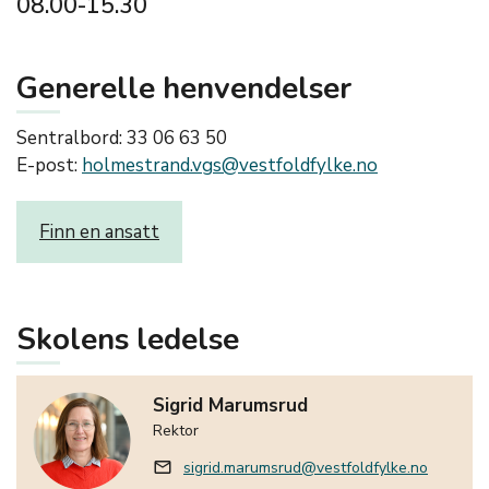
08.00-15.30
Generelle henvendelser
Sentralbord: 33 06 63 50
E-post:
holmestrand.vgs@vestfoldfylke.no
Finn en ansatt
Skolens ledelse
Sigrid Marumsrud
Rektor
sigrid.marumsrud@vestfoldfylke.no
mail_outline