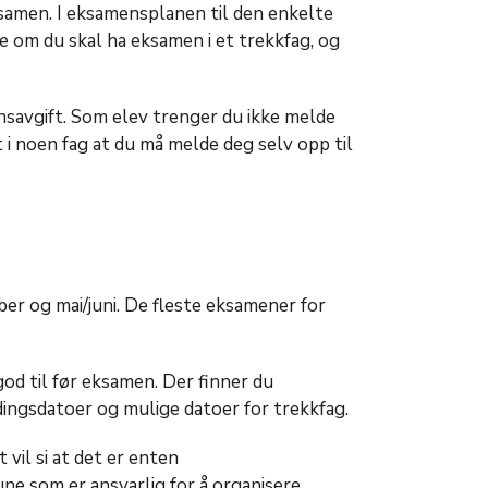
ksamen. I eksamensplanen til den enkelte
te om du skal ha eksamen i et trekkfag, og
nsavgift. Som elev trenger du ikke melde
t i noen fag at du må melde deg selv opp til
er og mai/juni. De fleste eksamener for
od til før eksamen. Der finner du
dingsdatoer og mulige datoer for trekkfag.
 vil si at det er enten
e som er ansvarlig for å organisere