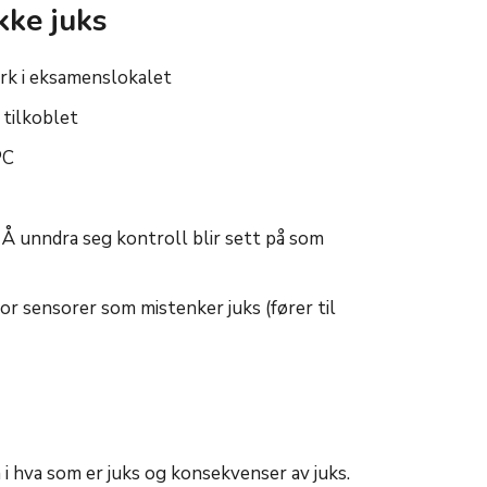
kke juks
erk i eksamenslokalet
 tilkoblet
PC
 Å unndra seg kontroll blir sett på som
or sensorer som mistenker juks (fører til
 i hva som er juks og konsekvenser av juks.