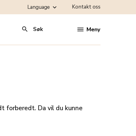
Kontakt oss
Language
keyboard_arrow_down
search
Søk
Meny
t forberedt. Da vil du kunne