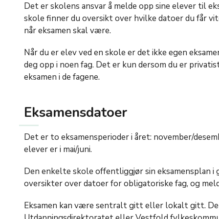
Det er skolens ansvar å melde opp sine elever til e
skole finner du oversikt over hvilke datoer du får vi
når eksamen skal være.
Når du er elev ved en skole er det ikke egen eksame
deg opp i noen fag. Det er kun dersom du er privatis
eksamen i de fagene.
Eksamensdatoer
Det er to eksamensperioder i året: november/desemb
elever er i mai/juni.
Den enkelte skole offentliggjør sin eksamensplan i g
oversikter over datoer for obligatoriske fag, og mel
Eksamen kan være sentralt gitt eller lokalt gitt. Det
Utdanningsdirektoratet eller Vestfold fylkeskommun