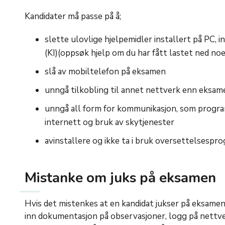
Kandidater må passe på å;
slette ulovlige hjelpemidler installert på PC, 
(KI)
(oppsøk hjelp om du har fått lastet ned noe
slå av mobiltelefon på eksamen
unngå tilkobling til annet nettverk enn eksa
unngå all form for kommunikasjon, som program
internett og bruk av skytjenester
avinstallere og ikke ta i bruk oversettelsespro
Mistanke om juks på eksamen
Hvis det mistenkes at en kandidat jukser på eksamen
inn dokumentasjon på observasjoner, logg på nettve