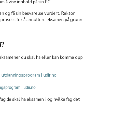
om å vise innhold på sin PC.
en og få sin besvarelse vurdert. Rektor
prosess for å annullere eksamen på grunn
i?
e eksamener du skal ha eller kan komme opp
 utdanningsprogram | udir.no
ngsprogram | udir.no
fag de skal ha eksamen i, og hvilke fag det