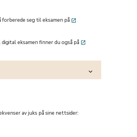
å forberede seg til eksamen på
launch
l digital eksamen finner du også på
launch
expand_more
venser av juks på sine nettsider: