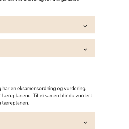
expand_more
expand_more
ag har en eksamensordning og vurdering.
r læreplanene. Til eksamen blir du vurdert
i læreplanen.
expand_more