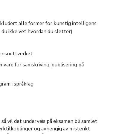
inkludert
alle former for kunstig intelligens
 du ikke vet hvordan du sletter)
mensnettverket
vare for samskriving, publisering på
gram i språkfag
 så vil det underveis på eksamen bli samlet
rktilkoblinger og avhengig av mistenkt