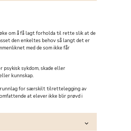
e om å få lagt forholda til rette slik at de
asset den enkeltes behov så langt det er
ammenliknet med de som ikke får
er psykisk sykdom, skade eller
eller kunnskap.
runnlag for særskilt tilrettelegging av
mfattende at elever ikke blir prøvd i
expand_more