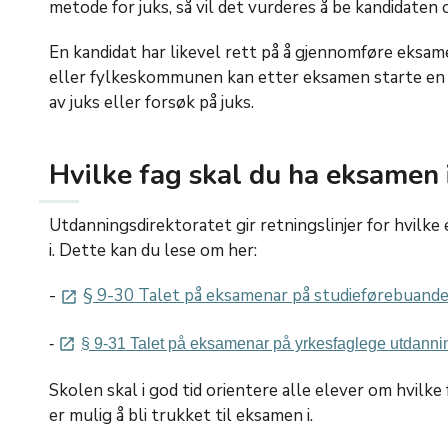
metode for juks, så vil det vurderes å be kandidaten 
En kandidat har likevel rett på å gjennomføre eksam
eller fylkeskommunen kan etter eksamen starte en 
av juks eller forsøk på juks.
Hvilke fag skal du ha eksamen 
Utdanningsdirektoratet gir retningslinjer for hvilk
i. Dette kan du lese om her:
-
§ 9-30 Talet på eksamenar på studieførebuande
launch
-
§ 9-31 Talet på eksamenar på yrkesfaglege utdanni
launch
Skolen skal i god tid orientere alle elever om hvilke 
er mulig å bli trukket til eksamen i.