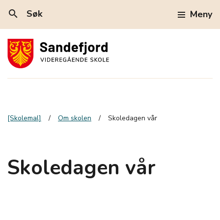
search
Søk
Meny
[Skolemal]
Om skolen
Skoledagen vår
Skoledagen vår