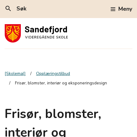
search
Søk
Meny
[Skolemal]
Opplæringstilbud
Frisør, blomster, interiør og eksponeringsdesign
Frisør, blomster,
interiør og