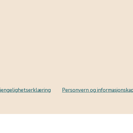
gjengelighetserklæring
Personvern og informasjonska