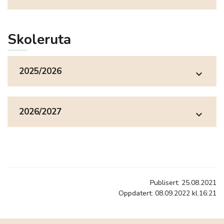
Skoleruta
2025/2026
expand_more
2026/2027
expand_more
Publisert: 25.08.2021
Oppdatert: 08.09.2022 kl.16:21