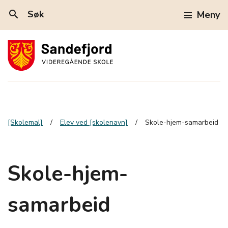
search
Søk
Meny
[Skolemal]
Elev ved [skolenavn]
Skole-hjem-samarbeid
Skole-hjem-
samarbeid