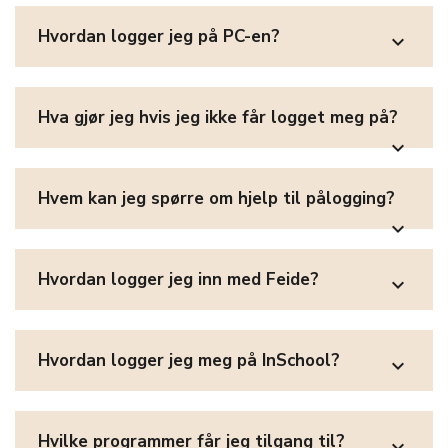
Hvordan logger jeg på PC-en?
expand_more
Hva gjør jeg hvis jeg ikke får logget meg på?
expand_more
Hvem kan jeg spørre om hjelp til pålogging?
expand_more
Hvordan logger jeg inn med Feide?
expand_more
Hvordan logger jeg meg på InSchool?
expand_more
Hvilke programmer får jeg tilgang til?
expand_more