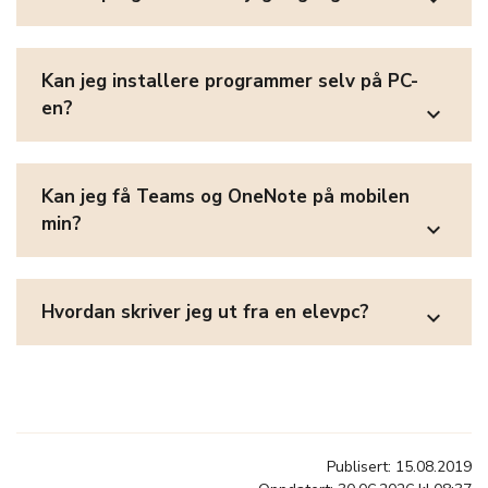
Kan jeg installere programmer selv på PC-
en?
expand_more
Kan jeg få Teams og OneNote på mobilen
min?
expand_more
Hvordan skriver jeg ut fra en elevpc?
expand_more
Publisert: 15.08.2019