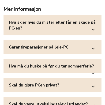
Mer informasjon
Hva skjer hvis du mister eller får en skade på
PC-en?
expand_more
Garantireparasjoner på leie-PC
expand_more
Hva må du huske på før du tar sommerferie?
expand_more
Skal du gjøre PCen privat?
expand_more
Skal du være utvekslingselev i utlandet?