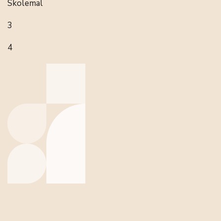
Skolemal
3
4