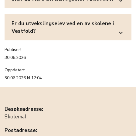
expand_more
Er du utvekslingselev ved en av skolene i
Vestfold?
expand_more
Publisert:
30.06.2026
Oppdatert:
30.06.2026 kl.12:04
Besøksadresse:
Skolemal
Postadresse: