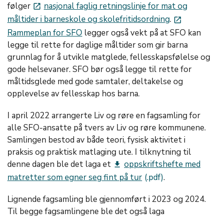
følger
nasjonal faglig retningslinje for mat og
launch
måltider i barneskole og skolefritidsordning
.
launch
Rammeplan for SFO
legger også vekt på at SFO kan
legge til rette for daglige måltider som gir barna
grunnlag for å utvikle matglede, fellesskapsfølelse og
gode helsevaner. SFO bør også legge til rette for
måltidsglede med gode samtaler, deltakelse og
opplevelse av fellesskap hos barna.
I april 2022 arrangerte Liv og røre en fagsamling for
alle SFO-ansatte på tvers av Liv og røre kommunene.
Samlingen bestod av både teori, fysisk aktivitet i
praksis og praktisk matlaging ute. I tilknytning til
denne dagen ble det laga et
oppskriftshefte med
get_app
matretter som egner seg fint på tur
.
Lignende fagsamling ble gjennomført i 2023 og 2024.
Til begge fagsamlingene ble det også laga