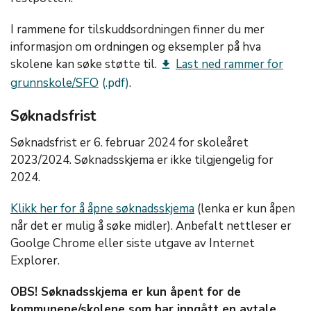
I rammene for tilskuddsordningen finner du mer
informasjon om ordningen og eksempler på hva
skolene kan søke støtte til.
Last ned rammer for
get_app
grunnskole/SFO
.
Søknadsfrist
Søknadsfrist er 6. februar 2024 for skoleåret
2023/2024. Søknadsskjema er ikke tilgjengelig for
2024.
Klikk her for å åpne søknadsskjema
(lenka er kun åpen
når det er mulig å søke midler). Anbefalt nettleser er
Goolge Chrome eller siste utgave av Internet
Explorer.
OBS! Søknadsskjema er kun åpent for de
kommunene/skolene som har inngått en avtale