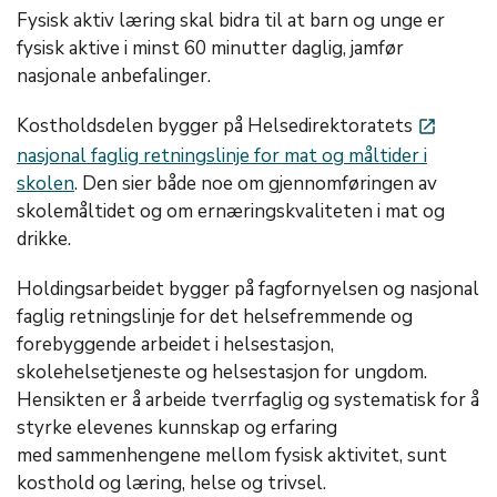
Fysisk aktiv læring skal bidra til at barn og unge er
fysisk aktive i minst 60 minutter daglig, jamfør
nasjonale anbefalinger.
Kostholdsdelen bygger på Helsedirektoratets
launch
nasjonal faglig retningslinje for mat og måltider i
skolen
. Den sier både noe om gjennomføringen av
skolemåltidet og om ernæringskvaliteten i mat og
drikke.
Holdingsarbeidet bygger på fagfornyelsen og nasjonal
faglig retningslinje for det helsefremmende og
forebyggende arbeidet i helsestasjon,
skolehelsetjeneste og helsestasjon for ungdom.
Hensikten er å arbeide tverrfaglig og systematisk for å
styrke elevenes kunnskap og erfaring
med sammenhengene mellom fysisk aktivitet, sunt
kosthold og læring, helse og trivsel.