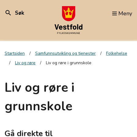
search
Søk
Meny
Startsiden
Samfunnsutvikling og tjenester
Folkehelse
Liv og røre
Liv og røre i grunnskole
Liv og røre i
grunnskole
Gå direkte til