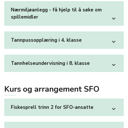
Nærmiljøanlegg - få hjelp til å søke om
spillemidler
expand_more
Tannpussopplæring i 4. klasse
expand_more
Tannhelseundervisning i 8. klasse
expand_more
Kurs og arrangement SFO
Fiskesprell trinn 2 for SFO-ansatte
expand_more