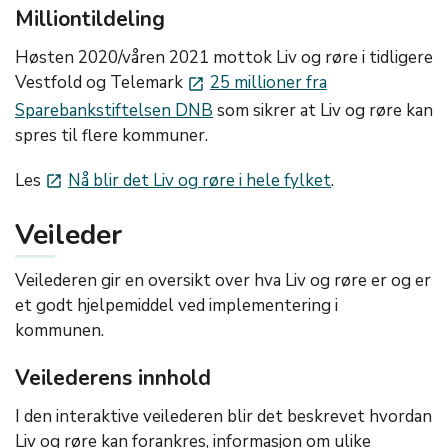
Milliontildeling
Høsten 2020/våren 2021 mottok Liv og røre i tidligere
Vestfold og Telemark
25 millioner fra
launch
Sparebankstiftelsen DNB
som sikrer at Liv og røre kan
spres til flere kommuner.
Les
Nå blir det Liv og røre i hele fylket
.
launch
Veileder
Veilederen gir en oversikt over hva Liv og røre er og er
et godt hjelpemiddel ved implementering i
kommunen.
Veilederens innhold
I den interaktive veilederen blir det beskrevet hvordan
Liv og røre kan forankres, informasjon om ulike