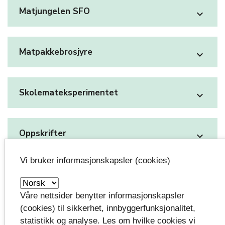
Matjungelen SFO
expand_more
Matpakkebrosjyre
expand_more
Skolemateksperimentet
expand_more
Oppskrifter
expand_more
Vi bruker informasjonskapsler (cookies)
Kurs og arrangement skole
Våre nettsider benytter informasjonskapsler
(cookies) til sikkerhet, innbyggerfunksjonalitet,
Fysisk aktivitet i fag og holdningsarbeid - et
statistikk og analyse. Les om hvilke cookies vi
heldagskurs