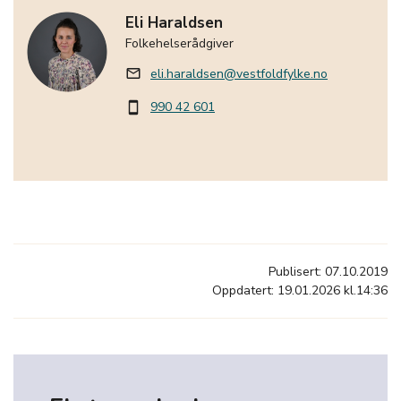
Eli Haraldsen
Folkehelserådgiver
eli.haraldsen@vestfoldfylke.no
mail_outline
990 42 601
smartphone
Publisert: 07.10.2019
Oppdatert: 19.01.2026 kl.14:36