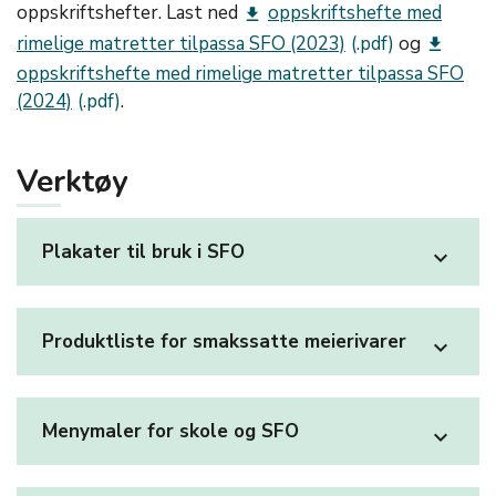
oppskriftshefter. Last ned
oppskriftshefte med
get_app
rimelige matretter tilpassa SFO (2023)
og
get_app
oppskriftshefte med rimelige matretter tilpassa SFO
(2024)
.
Verktøy
Plakater til bruk i SFO
expand_more
Produktliste for smakssatte meierivarer
expand_more
Menymaler for skole og SFO
expand_more