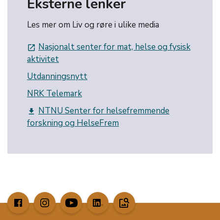
Eksterne lenker
Les mer om Liv og røre i ulike media
Nasjonalt senter for mat, helse og fysisk
launch
aktivitet
Utdanningsnytt
NRK Telemark
NTNU Senter for helsefremmende
get_app
forskning og HelseFrem
image_search