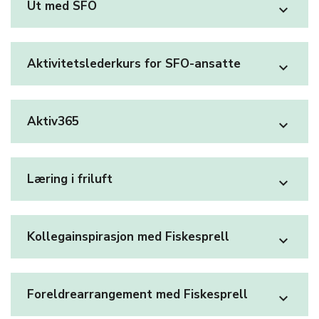
Ut med SFO
expand_more
Aktivitetslederkurs for SFO-ansatte
expand_more
Aktiv365
expand_more
Læring i friluft
expand_more
Kollegainspirasjon med Fiskesprell
expand_more
Foreldrearrangement med Fiskesprell
expand_more