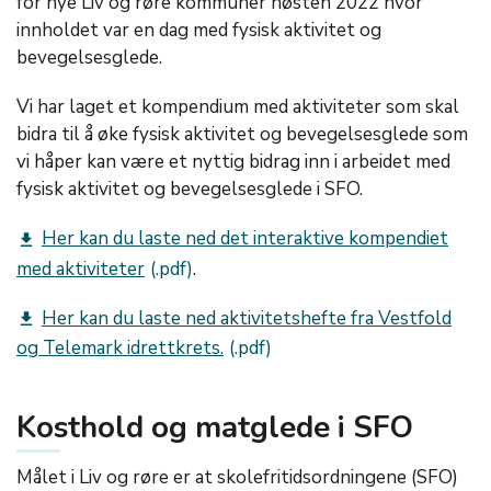
for nye Liv og røre kommuner høsten 2022 hvor
innholdet var en dag med fysisk aktivitet og
bevegelsesglede.
Vi har laget et kompendium med aktiviteter som skal
bidra til å øke fysisk aktivitet og bevegelsesglede som
vi håper kan være et nyttig bidrag inn i arbeidet med
fysisk aktivitet og bevegelsesglede i SFO.
Her kan du laste ned det interaktive kompendiet
get_app
med aktiviteter
.
Her kan du laste ned aktivitetshefte fra Vestfold
get_app
og Telemark idrettkrets.
Kosthold og matglede i SFO
Målet i Liv og røre er at skolefritidsordningene (SFO)