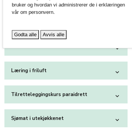
expand_more
bruker og hvordan vi administrerer de i erklæringen
vår om personvern.
Påfyll for kantineansatte i ungdomsskolen
expand_more
Godta alle
Avvis alle
Aktiv365
expand_more
Læring i friluft
expand_more
Tilretteleggingskurs paraidrett
expand_more
Sjømat i utekjøkkenet
expand_more