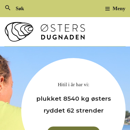
search
Søk
Meny
Vestfold og Telemark F
Hitil i år har vi:
plukket 8540 kg østers
ryddet 62 strender