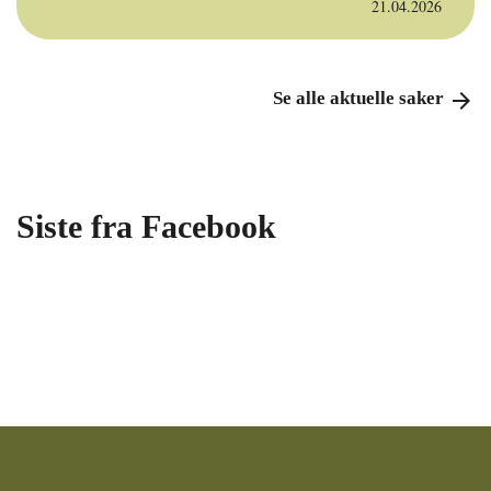
21.04.2026
Se alle aktuelle saker
arrow_forward
Siste fra Facebook