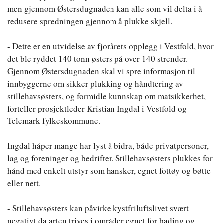
men gjennom Østersdugnaden kan alle som vil delta i å
redusere spredningen gjennom å plukke skjell.
- Dette er en utvidelse av fjorårets opplegg i Vestfold, hvor
det ble ryddet 140 tonn østers på over 140 strender.
Gjennom Østersdugnaden skal vi spre informasjon til
innbyggerne om sikker plukking og håndtering av
stillehavsøsters, og formidle kunnskap om matsikkerhet,
forteller prosjektleder Kristian Ingdal i Vestfold og
Telemark fylkeskommune.
Ingdal håper mange har lyst å bidra, både privatpersoner,
lag og foreninger og bedrifter. Stillehavsøsters plukkes for
hånd med enkelt utstyr som hansker, egnet fottøy og bøtte
eller nett.
- Stillehavsøsters kan påvirke kystfriluftslivet svært
negativt da arten trives i områder egnet for bading og