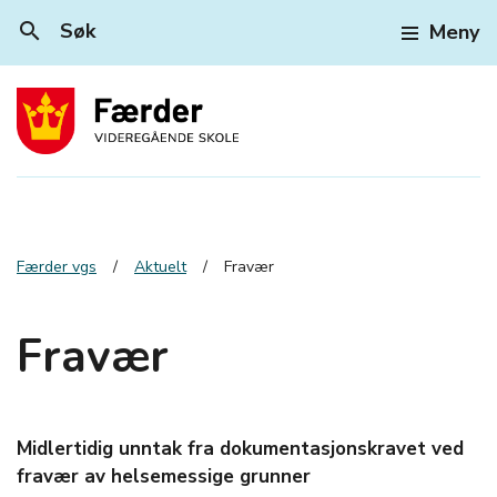
search
Søk
Meny
Færder vgs
Aktuelt
Fravær
Fravær
Midlertidig unntak fra dokumentasjonskravet ved
fravær av helsemessige grunner