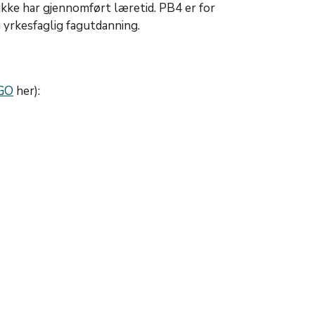
 ikke har gjennomført læretid. PB4 er for
 yrkesfaglig fagutdanning.
GO
her):