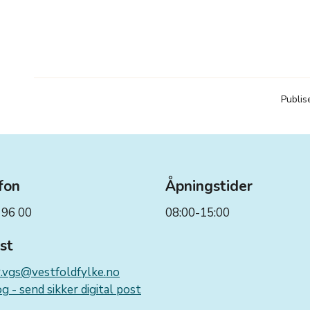
Publis
fon
Åpningstider
 96 00
08:00-15:00
st
r.vgs@vestfoldfylke.no
g - send sikker digital post