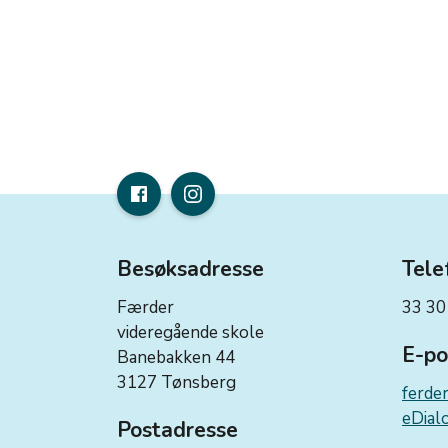
Besøksadresse
Tele
Færder
33 30
videregående skole
E-po
Banebakken 44
3127 Tønsberg
ferde
eDialo
Postadresse