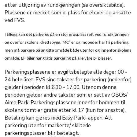
etter utkjøring av rundkjøringen (se oversiktsbilde).
Plassene er merket som p-plass for elever og ansatte
ved FVS.
I tillegg kan det parkeres på en stor grusplass rett ved rundkjøringen
og overfor skolens idrettsbygg. MC’ er og mopeder har fri parkering,
men må parkere på angitte område både utenfor og innenfor skolens
område. El- biler har gratis parkering på alle våre p- plasser.
Parkeringsplassene er avgiftsbelagte alle dager 00 -
24 hele året. FVS sine takster for parkering (nedenfor)
gjelder i perioden kl 6.30 - 17.00. Utenom denne
perioden gjelder andre takster som er satt av OBOS/
Aimo Park. Parkeringsplassene innenfor bommen til
skolens tomt er gratis etter kl 17 (kun for ansatte).
Betaling kan gjøres med Easy Park- appen. All
parkering utenfor markerte/ skiltede
parkeringsplasser blir bøtelagt.