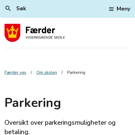
search
Søk
Meny
Færder vgs
Om skolen
Parkering
Parkering
Oversikt over parkeringsmuligheter og
betaling.