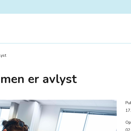
lyst
men er avlyst
Pub
17
Op
02