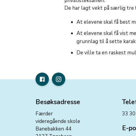
privatisteksamen.
De har lagt vekt på særlig tre 
At elevene skal få best m
At elevene skal få vist m
grunnlag til å sette karak
De ville ta en raskest mul
Besøksadresse
Tele
Færder
33 30
videregående skole
E-po
Banebakken 44