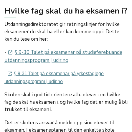
Hvilke fag skal du ha eksamen i?
Utdanningsdirektoratet gir retningslinjer for hvilke
eksamener du skal ha eller kan komme opp i. Dette
kan du lese om her:
-
§ 9-30 Talet på eksamenar på studieførebuande
launch
utdanningsprogram | udir.no
-
§ 9-31 Talet på eksamenar på yrkesfaglege
launch
utdanningsprogram | udir.no
Skolen skal i god tid orientere alle elever om hvilke
fag de skal ha eksamen i, og hvilke fag det er mulig å bli
trukket til eksamen i.
Det er skolens ansvar å melde opp sine elever til
eksamen. I eksamensplanen til den enkelte skole