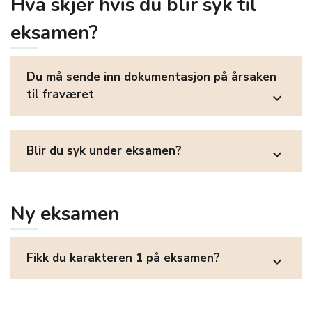
Hva skjer hvis du blir syk til
eksamen?
Du må sende inn dokumentasjon på årsaken
til fraværet
expand_more
Blir du syk under eksamen?
expand_more
Ny eksamen
Fikk du karakteren 1 på eksamen?
expand_more