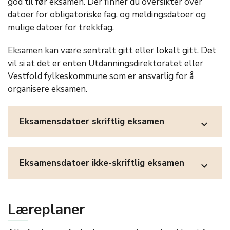
god til før eksamen. Der finner du oversikter over
datoer for obligatoriske fag, og meldingsdatoer og
mulige datoer for trekkfag.
Eksamen kan være sentralt gitt eller lokalt gitt. Det
vil si at det er enten Utdanningsdirektoratet eller
Vestfold fylkeskommune som er ansvarlig for å
organisere eksamen.
Eksamensdatoer skriftlig eksamen
expand_more
Eksamensdatoer ikke-skriftlig eksamen
expand_more
Læreplaner