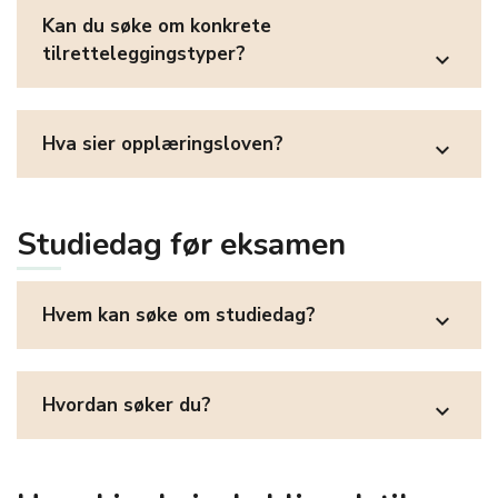
Kan du søke om konkrete
tilretteleggingstyper?
expand_more
Hva sier opplæringsloven?
expand_more
Studiedag før eksamen
Hvem kan søke om studiedag?
expand_more
Hvordan søker du?
expand_more