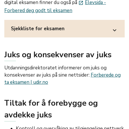
digital eksamen finner du også på
Elevsida -
launch
Forbered deg godt til eksamen
Sjekkliste for eksamen
expand_more
Juks og konsekvenser av juks
Utdanningsdirektoratet informerer om juks og
konsekvenser av juks på sine nettsider:
Forberede og
ta eksamen | udir.no
Tiltak for å forebygge og
avdekke juks
Kontroll og overvåking av tilgjengelige nettverk