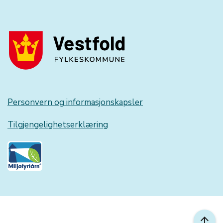
Personvern og informasjonskapsler
Tilgjengelighetserklæring
arrow_upward