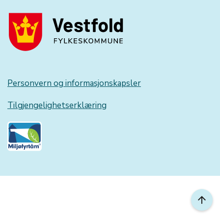
Personvern og informasjonskapsler
Tilgjengelighetserklæring
arrow_upward