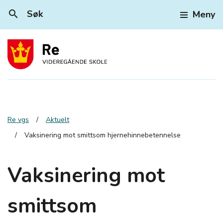
search
Søk
Meny
Re vgs
Aktuelt
Vaksinering mot smittsom hjernehinnebetennelse
Vaksinering mot
smittsom