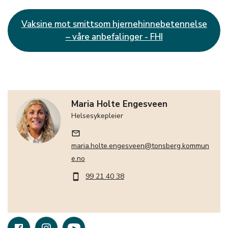
Vaksine mot smittsom hjernehinnebetennelse
– våre anbefalinger - FHI
Maria Holte Engesveen
Helsesykepleier
mail_outline
maria.holte.engesveen@tonsberg.kommun
e.no
99 21 40 38
smartphone