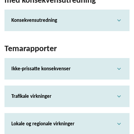
med konsekvensutredning
expand_more
Konsekvensutredning
Temarapporter
expand_more
Ikke-prissatte konsekvenser
expand_more
Trafikale virkninger
expand_more
Lokale og regionale virkninger