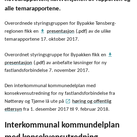
alle temarapportene.
Overordnede styringsgruppen for Bypakke Tønsberg-
get_app
regionen fikk en
presentasjon
av de ulike
temarapportene 17. oktober 2017.
get_app
Overordnet styringsgruppe for Bypakken fikk en
presentasjon
av anbefalte løsninger for ny
fastlandsforbindelse 7. november 2017.
Den interkommunal kommunedelplan med
konsekvensutredning for ny fastlandsforbindelse fra
launch
Nøtterøy og Tjøme lå ute på
høring og offentlig
ettersyn
fra 1. desember 2017 til 9. februar 2018.
Interkommunal kommundelplan