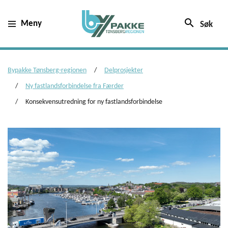
search
Meny
Søk
Bypakke Tønsberg-regionen
Delprosjekter
Ny fastlandsforbindelse fra Færder
Konsekvensutredning for ny fastlandsforbindelse