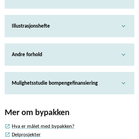
expand_more
Illustrasjonshefte
expand_more
Andre forhold
expand_more
Mulighetsstudie bompengefinansiering
Mer om bypakken
launch
Hva er målet med bypakken?
launch
Delprosjekter