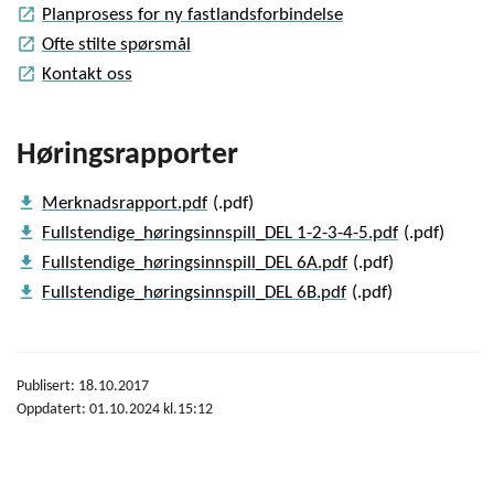
launch
Planprosess for ny fastlandsforbindelse
launch
Ofte stilte spørsmål
launch
Kontakt oss
Høringsrapporter
get_app
Merknadsrapport.pdf
get_app
Fullstendige_høringsinnspill_DEL 1-2-3-4-5.pdf
get_app
Fullstendige_høringsinnspill_DEL 6A.pdf
get_app
Fullstendige_høringsinnspill_DEL 6B.pdf
Publisert: 18.10.2017
Oppdatert: 01.10.2024 kl.15:12