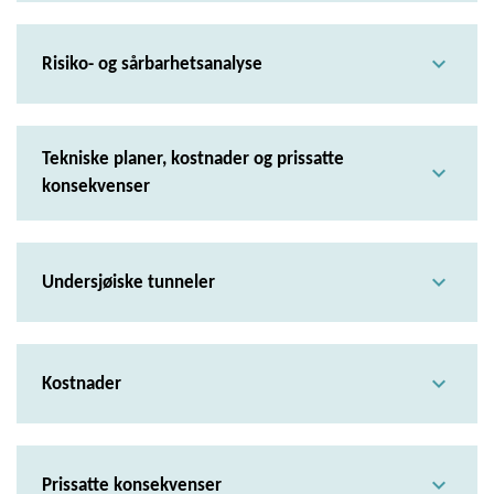
expand_more
Risiko- og sårbarhetsanalyse
Tekniske planer, kostnader og prissatte
expand_more
konsekvenser
expand_more
Undersjøiske tunneler
expand_more
Kostnader
expand_more
Prissatte konsekvenser