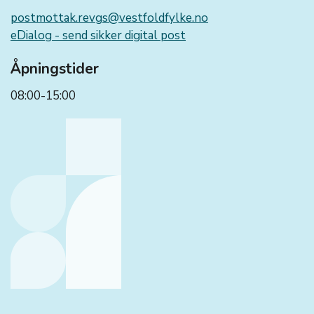
postmottak.revgs@vestfoldfylke.no
eDialog - send sikker digital post
Åpningstider
08:00-15:00