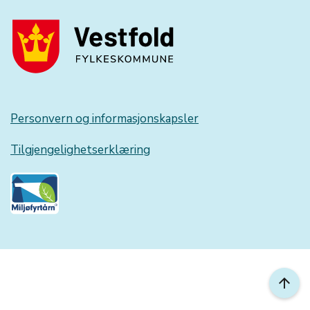
Personvern og informasjonskapsler
Tilgjengelighetserklæring
arrow_upward