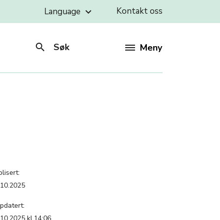
Kontakt oss
Language
keyboard_arrow_down
search
Søk
Meny
lisert:
.10.2025
pdatert:
.10.2025 kl.14:06