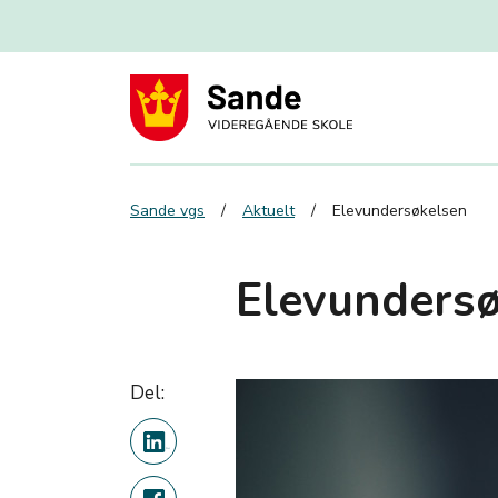
Sande vgs
Aktuelt
Elevundersøkelsen
Elevunders
Del: