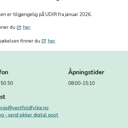
n er tilgjengelig på UDIR fra januar 2026.
inner du
her
.
launch
søkelsen finner du
her
.
launch
fon
Åpningstider
 50 50
08:00-15:10
st
.vgs@vestfoldfylke.no
g - send sikker digital post