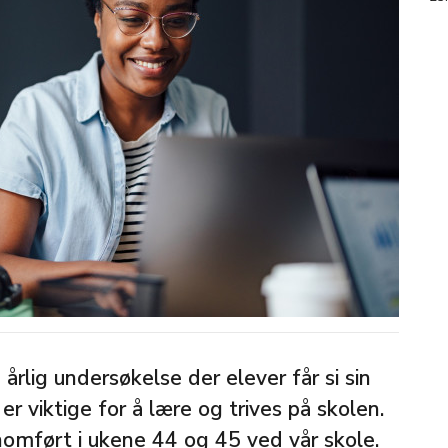
årlig undersøkelse der elever får si sin
 viktige for å lære og trives på skolen.
nomført i ukene 44 og 45 ved vår skole.