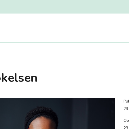
økelsen
Pub
23
Op
23