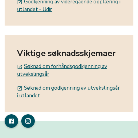
Godkjenning av videregående opplæring i
launch
utlandet - Udir
Viktige søknadsskjemaer
Søknad om forhåndsgodkjenning av
launch
utvekslingsår
Søknad om godkjenning av utvekslingsår
launch
i utlandet