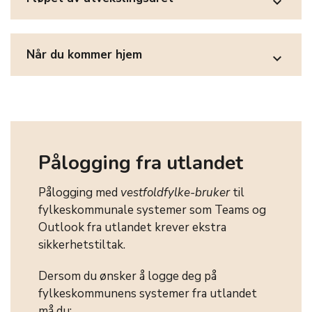
expand_more
Når du kommer hjem
expand_more
Pålogging fra utlandet
Pålogging med
vestfoldfylke-bruker
til
fylkeskommunale systemer som Teams og
Outlook fra utlandet krever ekstra
sikkerhetstiltak.
Dersom du ønsker å logge deg på
fylkeskommunens systemer fra utlandet
må du: