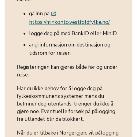
gå inn på
launch
https://minkonto.vestfoldfylke.no/
logge deg på med BankID eller MinID
angi informasjon om destinasjon og
tidsrom for reisen
Registeringen kan gjøres både før og under
reise.
Har du ikke behov for å logge deg på
fylkeskommunens systemer mens du
befinner deg utenlands, trenger du ikke å
gjøre noe. Eventuelle forsøk på pålogging
fra utlandet blir da blokkert.
Når du er tilbake i Norge igjen, vil pålogging