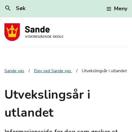
search
Søk
Meny
Sande vgs
Elev ved Sande vgs.
Utvekslingsår i utlandet
Utvekslingsår i
utlandet