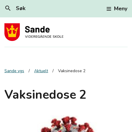
search
Søk
Meny
Sande vgs
Aktuelt
Vaksinedose 2
Vaksinedose 2