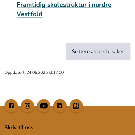
Framtidig skolestruktur i nordre
Vestfold
Se flere aktuelle saker
Oppdatert: 24.06.2025 kl.17:00
image_search
Skriv til oss