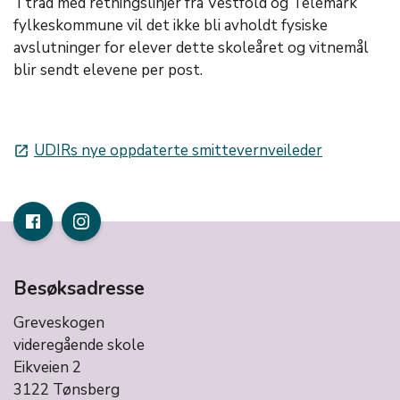
I tråd med retningslinjer fra Vestfold og Telemark
fylkeskommune vil det ikke bli avholdt fysiske
avslutninger for elever dette skoleåret og vitnemål
blir sendt elevene per post.
UDIRs nye oppdaterte smittevernveileder
launch
Besøksadresse
Greveskogen
videregående skole
Eikveien 2
3122 Tønsberg