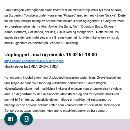
Greveskogen videregående skole inviterer til en minneverdig kveld fylt med Musikk,
på Støperiet i Tønsberg under konserten "Plugged" med temaet «Store Norske". Dette
blir en spektakulær feiring av norske musikalske ikoner og legender. La deg rive med
av uforglemmelige hits fra Aha, Jokke, Big Bang, No 4, Dumdum Boys, Klovner i
Kamp, Bernhoft, Cezinando, deLillos, Girl in Red og mange flere! Dette blir en unik
opplevelse der talentfulle elever fra Greveskogen gir liv til den rike arven av norsk
musikk gjennom en helaften på Støperiet i Tønsberg.
Unplugged - mat og musikk 15.02 kl. 18:00
https://tikkio.com/tickets/44485-unplugged
Musikkelever fra 1MDA, 2MDA, 3MDA
Nyt en stemningsfull aften med Unplugged konserten under årets Grevefestival, en
unik fusjon av akustiske toner og kulinariske delikatesser! Greveskogen
videregående skole med musikklinja inviterer til en intim konsertopplevelse i skolens
aula. La deg forføre av den avslappede atmosfæren og den fortryllende musikken
som vil bli fremført av talentfulle elever. I tillegg til musikken vil restaurant- og
matfagelevene servere delikate retter som komplementerer den intime stemningen.
Det serveres tapas som kan nytes mens musikken serveres fra scenen.