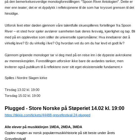
på den bemerkelsesverdige monologforestillingen: "Spoon River Antologien". Dette er
mer enn teater; det er et dypdykk i refleksjonene til de som har krysset grensen til det
hinsidige.
Utforsk livet etter døden gjennom våre talentfulle skuespilleres fortellinger fra Spoon
River – et sted hvor sjeler avslører sannheten bak deres livsvalg, kjærlighet og tap. Bli
med på en opplevelse som stiller de universelle spørsmålene: Hva innebærer det å
virkelig leve? Er du virkelig i live? Og hvordan vet du om du har levd et godt liv?
Gjennom gripende monologer tar vi deg med på en reise inn i de dypeste avkrokene
av menneskesjelen. Forestillingen utforsker ikke bare de avdødes tanker, men
inviterer også publikum til å reflektere over sitt eget eksistensielle fundament.»
Spilles i Nordre Slagen kirke
Tirsdag 13.02 kl. 19:00
Torsdag 15.02 kl. 19:00
Plugged - Store Norske på Støperiet 14.02 kl. 19:00
https://tikkio.com/tickets/44488-grevefestival-24-plugged
Alle elever på musikklinjen 1MDA, 2MDA, 3MDA
Opplev magien av norsk populærmusikkhistorie på sitt beste under årets
Grevefestival!