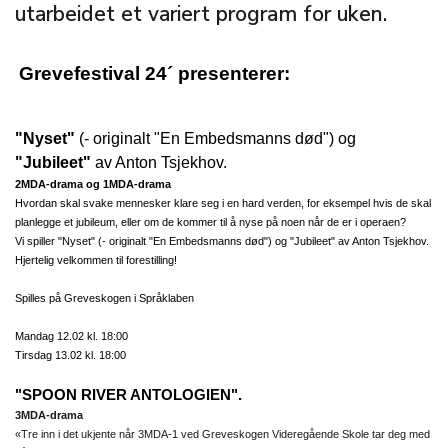
utarbeidet et variert program for uken.
Grevefestival 24´ presenterer:
"Nyset"
(- originalt "En Embedsmanns død") og
"Jubileet"
av Anton Tsjekhov.
2MDA-drama og 1MDA-drama
Hvordan skal svake mennesker klare seg i en hard verden, for eksempel hvis de skal
planlegge et jubileum, eller om de kommer til å nyse på noen når de er i operaen?
Vi spiller "Nyset" (- originalt "En Embedsmanns død") og "Jubileet" av Anton Tsjekhov.
Hjertelig velkommen til forestilling!
Spilles på Greveskogen i Språklaben
Mandag 12.02 kl. 18:00
Tirsdag 13.02 kl. 18:00
"SPOON RIVER ANTOLOGIEN".
3MDA-drama
«Tre inn i det ukjente når 3MDA-1 ved Greveskogen Videregående Skole tar deg med