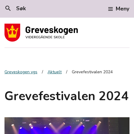
search
Søk
Meny
Greveskogen vgs
Aktuelt
Grevefestivalen 2024
Grevefestivalen 2024