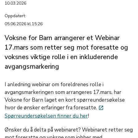
10.03.2026
Oppdatert:
05.06.2026 kl.15:26
Voksne for Barn arrangerer et Webinar
17.mars som retter seg mot foresatte og
voksnes viktige rolle i en inkluderende
avgangsmarkering
I anledning webinar om
foreldrenes rolle i
avgangsmarkeringen
som arrangeres 17.mars, har
Voksne for Barn laget en kort spørreundersøkelse
hvor de ønsker erfaringer fra foresatte.
launch
Spørreundersøkelsen finner du her
!
Ønsker du å delta på webinaret? Webinaret retter seg
mot foresatte og voksne som jobber med