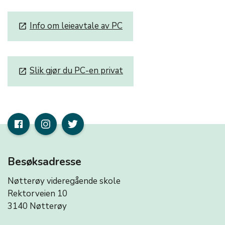
Info om leieavtale av PC
launch
Slik gjør du PC-en privat
launch
Besøksadresse
Nøtterøy videregående skole
Rektorveien 10
3140 Nøtterøy