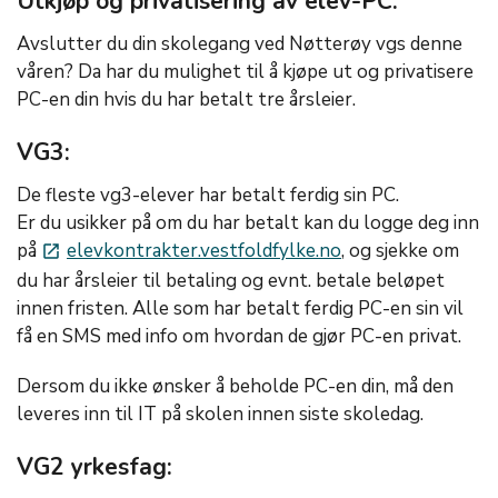
Utkjøp og privatisering av elev-PC:
Avslutter du din skolegang ved Nøtterøy vgs denne
våren? Da har du mulighet til å kjøpe ut og privatisere
PC-en din hvis du har betalt tre årsleier.
VG3:
De fleste vg3-elever har betalt ferdig sin PC.
Er du usikker på om du har betalt kan du logge deg inn
på
elevkontrakter.vestfoldfylke.no
, og sjekke om
launch
du har årsleier til betaling og evnt. betale beløpet
innen fristen. Alle som har betalt ferdig PC-en sin vil
få en SMS med info om hvordan de gjør PC-en privat.
Dersom du ikke ønsker å beholde PC-en din, må den
leveres inn til IT på skolen innen siste skoledag.
VG2 yrkesfag: