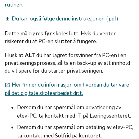
rutinen
.
Du kan også følge denne instruksjonen
get_app
Dette må gjøres
før
skoleslutt. Hvis du venter
risikerer du at PC-en slutter å fungere.
Husk at
ALT
du har lagret forsvinner fra PC-en i en
privatiseringsprosess, så ta en back-up av alt innhold
du vil spare før du starter privatiseringen.
Her finner du informasjon om hvordan du tar vare
launch
på det digitale skolearbeidet ditt.
Dersom du har spørsmål om privatisering av
elev-PC, ta kontakt med IT på Læringssenteret.
Dersom du har spørsmål om betaling av elev-PC,
ta kontakt med Solfrid på kontoret.