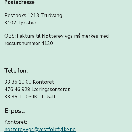
Postadresse
Postboks 1213 Trudvang
3102 Tønsberg
OBS: Faktura til Nøtterøy vgs må merkes med
ressursnummer 4120
Telefon:
33 35 10 00 Kontoret
476 46 929 Læringssenteret
33 35 10 09
IKT lokalt
E-post:
Kontoret:
notteroy.vgs@vestfoldfylke.no