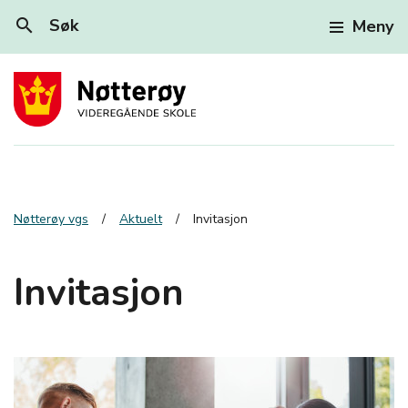
search
Søk
Meny
Nøtterøy vgs
Aktuelt
Invitasjon
Invitasjon