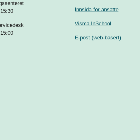
gssenteret
Innsida-for ansatte
-15:30
Visma InSchool
ervicedesk
-15:00
E-post (web-basert)