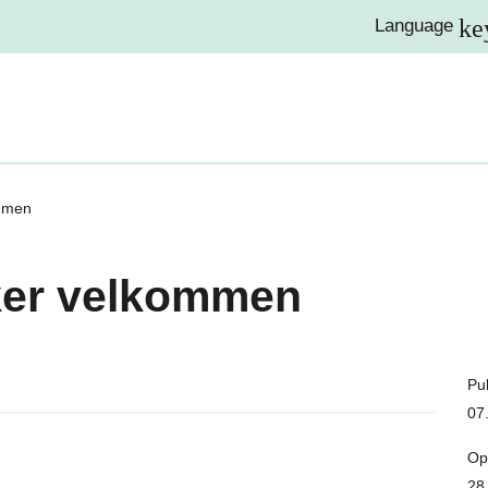
ke
Language
mmen
ker velkommen
Pub
07
Op
28