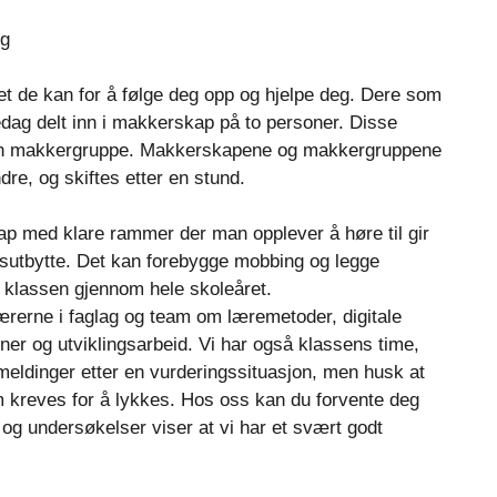
et de kan for å følge deg opp og hjelpe deg. Dere som
oledag delt inn i makkerskap på to personer. Disse
 en makkergruppe. Makkerskapene og makkergruppene
dre, og skiftes etter en stund.
skap med klare rammer der man opplever å høre til gir
gsutbytte. Det kan forebygge mobbing og legge
 i klassen gjennom hele skoleåret.
 lærerne i faglag og team om læremetoder, digitale
oner og utviklingsarbeid. Vi har også klassens time,
meldinger etter en vurderingssituasjon, men husk at
m kreves for å lykkes. Hos oss kan du forvente deg
 og undersøkelser viser at vi har et svært godt