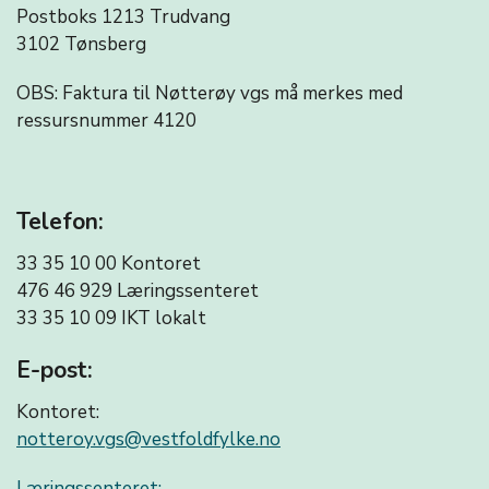
Postboks 1213 Trudvang
3102 Tønsberg
OBS: Faktura til Nøtterøy vgs må merkes med
ressursnummer 4120
Telefon:
33 35 10 00 Kontoret
476 46 929 Læringssenteret
33 35 10 09
IKT lokalt
E-post:
Kontoret:
notteroy.vgs@vestfoldfylke.no
Læringssenteret: