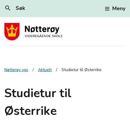
search
Søk
Meny
Nøtterøy vgs
Aktuelt
Studietur til Østerrike
Studietur til
Østerrike