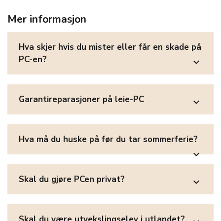
Mer informasjon
Hva skjer hvis du mister eller får en skade på
PC-en?
expand_more
Garantireparasjoner på leie-PC
expand_more
Hva må du huske på før du tar sommerferie?
expand_more
Skal du gjøre PCen privat?
expand_more
Skal du være utvekslingselev i utlandet?