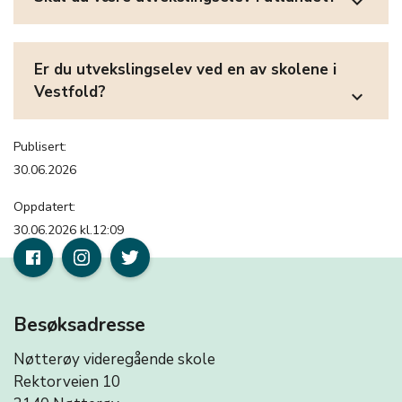
expand_more
Er du utvekslingselev ved en av skolene i
Vestfold?
expand_more
Publisert:
30.06.2026
Oppdatert:
30.06.2026 kl.12:09
Besøksadresse
Nøtterøy videregående skole
Rektorveien 10