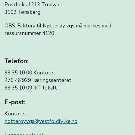
Postboks 1213 Trudvang
3102 Tønsberg
OBS: Faktura til Nøtterøy vgs må merkes med
ressursnummer 4120
Telefon:
33 35 10 00 Kontoret
476 46 929 Læringssenteret
33 35 10 09
IKT lokalt
E-post:
Kontoret:
notteroy.vgs@vestfoldfylke.no
Læringssenteret: