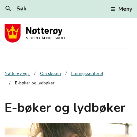
search
Søk
Meny
Nøtterøy vgs
Om skolen
Læringssenteret
E-bøker og lydbøker
E-bøker og lydbøker