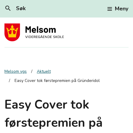
search
Søk
Meny
Melsom vgs
Aktuelt
Easy Cover tok førstepremien på Gründeridol
Easy Cover tok
førstepremien på