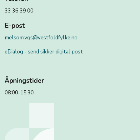
33 36 39 00
E-post
melsom.vgs@vestfoldfylke.no
eDialog - send sikker digital post
Åpningstider
08:00-15:30