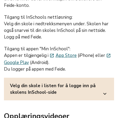
Feide-konto.
Tilgang til InSchools nettløsning:
Velg din skole i nedtrekksmenyen under. Skolen har
også snarvei til din skoles InSchool på sin nettside.
Logg på med Feide.
Tilgang til appen "Min InSchool":
Appen er tilgjengelig i
App Store
(iPhone) eller
launch
launch
Google Play
(Android).
Du logger på appen med Feide.
Velg din skole i listen for å logge inn på
skolens InSchool-side
expand_more
Opplæringsvideoer