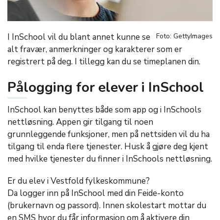
I InSchool vil du blant annet kunne se
Foto: GettyImages
alt fravær, anmerkninger og karakterer som er
registrert på deg. I tillegg kan du se timeplanen din.
Pålogging for elever i InSchool
InSchool kan benyttes både som app og i InSchools
nettløsning. Appen gir tilgang til noen
grunnleggende funksjoner, men på nettsiden vil du ha
tilgang til enda flere tjenester. Husk å gjøre deg kjent
med hvilke tjenester du finner i InSchools nettløsning.
Er du elev i Vestfold fylkeskommune?
Da logger inn på InSchool med din Feide-konto
(brukernavn og passord). Innen skolestart mottar du
en SMS hvor du får informasjon om å aktivere din