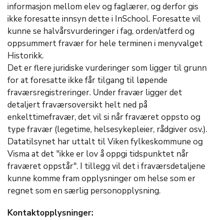
informasjon mellom elev og faglærer, og derfor gis
ikke foresatte innsyn dette i InSchool. Foresatte vil
kunne se halvårsvurderinger i fag, orden/atferd og
oppsummert fravær for hele terminen i menyvalget
Historikk.
Det er flere juridiske vurderinger som ligger til grunn
for at foresatte ikke får tilgang til løpende
fraværsregistreringer. Under fravær ligger det
detaljert fraværsoversikt helt ned på
enkelttimefravær, det vil si når fraværet oppsto og
type fravær (legetime, helsesykepleier, rådgiver osv.).
Datatilsynet har uttalt til Viken fylkeskommune og
Visma at det "ikke er lov å oppgi tidspunktet når
fraværet oppstår". I tillegg vil det i fraværsdetaljene
kunne komme fram opplysninger om helse som er
regnet som en særlig personopplysning.
Kontaktopplysninger: