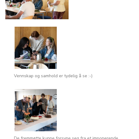
Vennskap og samhold er tydelig å se :-)
De fremmøtte kunne forsyne seg fra et imponerende