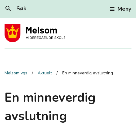
search
Søk
Meny
Melsom vgs
Aktuelt
En minneverdig avslutning
En minneverdig
avslutning