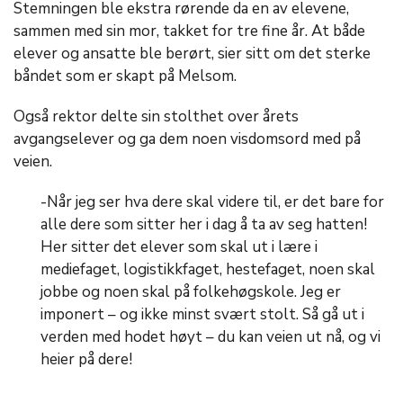
Stemningen ble ekstra rørende da en av elevene,
sammen med sin mor, takket for tre fine år. At både
elever og ansatte ble berørt, sier sitt om det sterke
båndet som er skapt på Melsom.
Også rektor delte sin stolthet over årets
avgangselever og ga dem noen visdomsord med på
veien.
-Når jeg ser hva dere skal videre til, er det bare for
alle dere som sitter her i dag å ta av seg hatten!
Her sitter det elever som skal ut i lære i
mediefaget, logistikkfaget, hestefaget, noen skal
jobbe og noen skal på folkehøgskole. Jeg er
imponert – og ikke minst svært stolt. Så gå ut i
verden med hodet høyt – du kan veien ut nå, og vi
heier på dere!