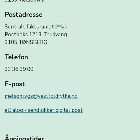
Postadresse
Sentralt fakturamottak
Postboks 1213, Trudvang
3105 TØNSBERG
Telefon
33 36 39 00
E-post
melsom.vgs@vestfoldfylke.no
eDialog - send sikker digital post
Åpningstider